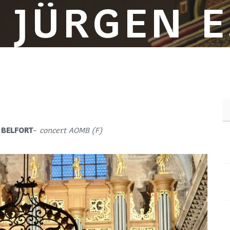
L JÜRGEN E
 BELFORT
–
concert AOMB (F)