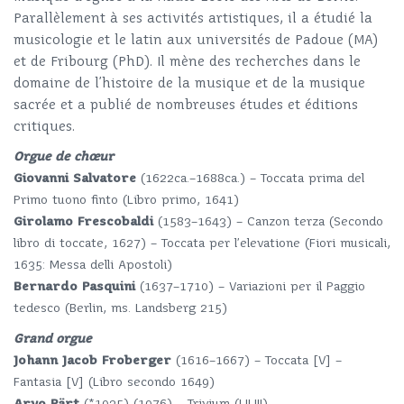
Parallèlement à ses activités artistiques, il a étudié la
musicologie et le latin aux universités de Padoue (MA)
et de Fribourg (PhD). Il mène des recherches dans le
domaine de l’histoire de la musique et de la musique
sacrée et a publié de nombreuses études et éditions
critiques.
Orgue de chœur
Giovanni Salvatore
(1622ca.–1688ca.) – Toccata prima del
Primo tuono finto (Libro primo, 1641)
Girolamo Frescobaldi
(1583–1643) – Canzon terza (Secondo
libro di toccate, 1627) – Toccata per l’elevatione (Fiori musicali,
1635: Messa delli Apostoli)
Bernardo Pasquini
(1637–1710) – Variazioni per il Paggio
tedesco (Berlin, ms. Landsberg 215)
Grand orgue
Johann Jacob Froberger
(1616–1667) – Toccata [V] –
Fantasia [V] (Libro secondo 1649)
Arvo Pärt
(*1935) (1976) – Trivium (I-II-III)