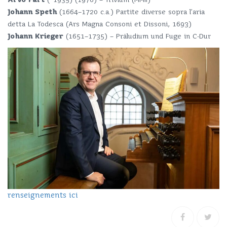
Johann Speth
(1664–1720 c.a.) Partite diverse sopra l’aria
detta La Todesca (Ars Magna Consoni et Dissoni, 1693)
Johann Krieger
(1651–1735) – Präludium und Fuge in C-Dur
renseignements ici