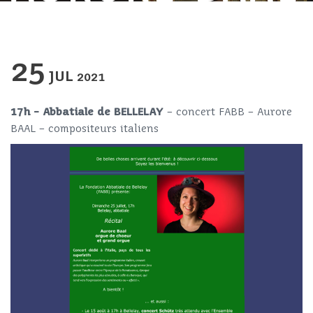
25
JUL
2021
17h – Abbatiale de BELLELAY
– concert FABB – Aurore
BAAL – compositeurs italiens